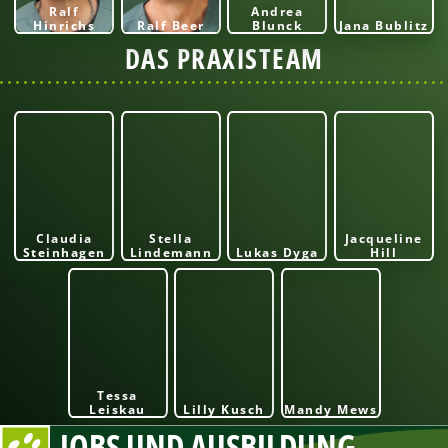
Ralf
Andrea
Hinrichs
Ralf Beer
Blunck
Jana Bublitz
DAS PRAXISTEAM
Claudia
Stella
Jacqueline
Steinhagen
Lindemann
Lukas Dyga
Hill
Tessa
Leiskau
Lilly Kusch
Mandy Mews